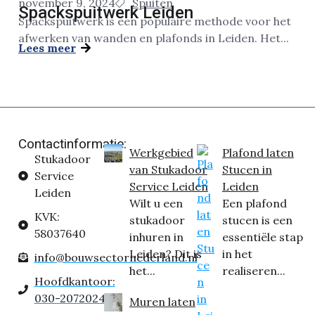
november 9, 2024
Spuiten
Spackspuitwerk Leiden
Spackspuitwerk is een populaire methode voor het
afwerken van wanden en plafonds in Leiden. Het...
Lees meer
Contactinformatie:
Werkgebied
Plafond laten
Stukadoor
van Stukadoor
Stucen in
Service
Service Leiden
Leiden
Leiden
Wilt u een
Een plafond
KVK:
stukadoor
stucen is een
58037640
inhuren in
essentiële stap
Leiden? Dit is
in het
info@bouwsectornederland.nl
het...
realiseren...
Hoofdkantoor:
030-2072024
Muren laten