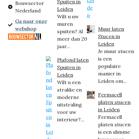
Spuiten in
Bouwsector
Leiden
Nederland
Wilt u uw
Ga naar onze
muren
webshop
Muur laten
spuiten? Al
Stucen in
meer dan 20
Leiden
jaar...
Je muur stucen
is een
Plafond laten
populaire
Spuiten in
manier in
Leiden
Leiden om...
Wilt u een
strakke en
Fermacell
moderne
platen stucen
uitstraling
in Leiden
voor uw
Fermacell
interieur?...
platen stucen
is een slimme