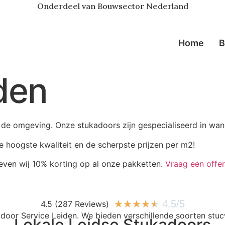
Onderdeel van Bouwsector Nederland
Home
B
den
n de omgeving. Onze stukadoors zijn gespecialiseerd in wa
 hoogste kwaliteit en de scherpste prijzen per m2!
ven wij 10% korting op al onze pakketten.
Vraag een offer
★
★
★
★
★
4.5/5
4.5 (287 Reviews)
Lokale Leidse Stukadoors