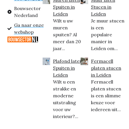
Spuiten in
Stucen in
Bouwsector
Leiden
Leiden
Nederland
Wilt u uw
Je muur stucen
Ga naar onze
muren
is een
webshop
spuiten? Al
populaire
meer dan 20
manier in
jaar...
Leiden om...
Plafond laten
Fermacell
Spuiten in
platen stucen
Leiden
in Leiden
Wilt u een
Fermacell
strakke en
platen stucen
moderne
is een slimme
uitstraling
keuze voor
voor uw
iedereen uit...
interieur?...