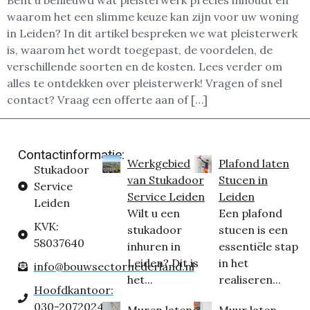
Bent u benieuwd wat pleisterwerk precies inhoudt en
waarom het een slimme keuze kan zijn voor uw woning
in Leiden? In dit artikel bespreken we wat pleisterwerk
is, waarom het wordt toegepast, de voordelen, de
verschillende soorten en de kosten. Lees verder om
alles te ontdekken over pleisterwerk! Vragen of snel
contact? Vraag een offerte aan of […]
Contactinformatie:
Werkgebied
Plafond laten
Stukadoor
van Stukadoor
Stucen in
Service
Service Leiden
Leiden
Leiden
Wilt u een
Een plafond
KVK:
stukadoor
stucen is een
58037640
inhuren in
essentiële stap
Leiden? Dit is
in het
info@bouwsectornederland.nl
het...
realiseren...
Hoofdkantoor:
030-2072024
Muren laten
Muur laten