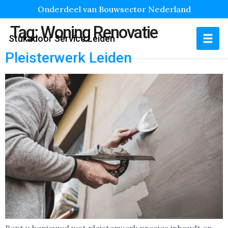
Onderdeel van Bouwsector Nederland
Tag:
Woning Renovatie
Stukadoor Service Leiden
Pleisterwerk Leiden