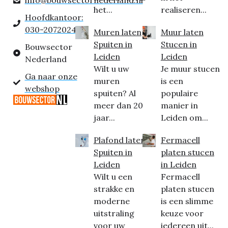
info@bouwsectornederland.nl
het...
realiseren...
Hoofdkantoor:
030-2072024
Muren laten
Muur laten
Spuiten in
Stucen in
Bouwsector
Leiden
Leiden
Nederland
Wilt u uw
Je muur stucen
Ga naar onze
muren
is een
webshop
spuiten? Al
populaire
meer dan 20
manier in
jaar...
Leiden om...
Plafond laten
Fermacell
Spuiten in
platen stucen
Leiden
in Leiden
Wilt u een
Fermacell
strakke en
platen stucen
moderne
is een slimme
uitstraling
keuze voor
voor uw
iedereen uit...