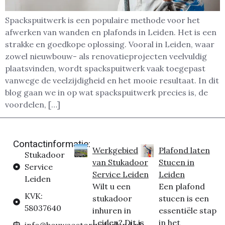
Spackspuitwerk is een populaire methode voor het
afwerken van wanden en plafonds in Leiden. Het is een
strakke en goedkope oplossing. Vooral in Leiden, waar
zowel nieuwbouw- als renovatieprojecten veelvuldig
plaatsvinden, wordt spackspuitwerk vaak toegepast
vanwege de veelzijdigheid en het mooie resultaat. In dit
blog gaan we in op wat spackspuitwerk precies is, de
voordelen, […]
Contactinformatie:
Werkgebied
Plafond laten
Stukadoor
van Stukadoor
Stucen in
Service
Service Leiden
Leiden
Leiden
Wilt u een
Een plafond
KVK:
stukadoor
stucen is een
58037640
inhuren in
essentiële stap
Leiden? Dit is
in het