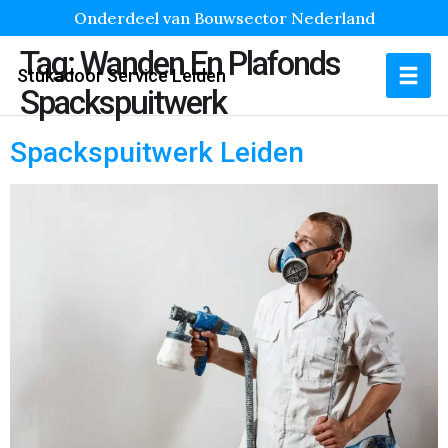
Onderdeel van Bouwsector Nederland
Tag:
Wanden En Plafonds
Stukadoor Service Leiden
Spackspuitwerk
Spackspuitwerk Leiden