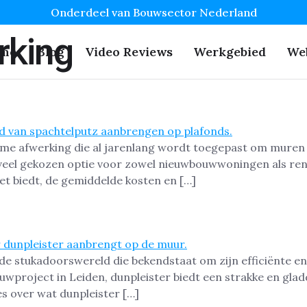
Onderdeel van Bouwsector Nederland
king
me
Blog
Video Reviews
Werkgebied
We
me afwerking die al jarenlang wordt toegepast om muren 
 veel gekozen optie voor zowel nieuwbouwwoningen als reno
het biedt, de gemiddelde kosten en […]
 de stukadoorswereld die bekendstaat om zijn efficiënte en
wproject in Leiden, dunpleister biedt een strakke en gladd
les over wat dunpleister […]