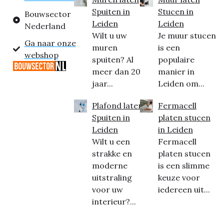
Spuiten in
Stucen in
Bouwsector
Leiden
Leiden
Nederland
Wilt u uw
Je muur stucen
Ga naar onze
muren
is een
webshop
spuiten? Al
populaire
meer dan 20
manier in
jaar...
Leiden om...
Plafond laten
Fermacell
Spuiten in
platen stucen
Leiden
in Leiden
Wilt u een
Fermacell
strakke en
platen stucen
moderne
is een slimme
uitstraling
keuze voor
voor uw
iedereen uit...
interieur?...