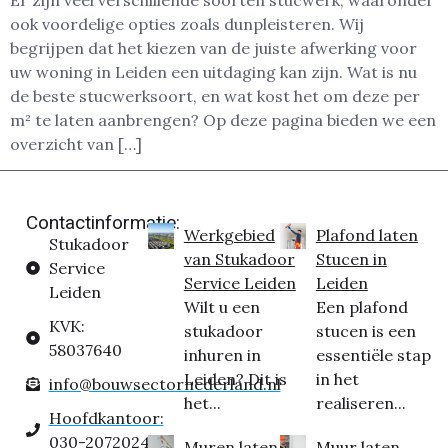
ook voordelige opties zoals dunpleisteren. Wij
begrijpen dat het kiezen van de juiste afwerking voor
uw woning in Leiden een uitdaging kan zijn. Wat is nu
de beste stucwerksoort, en wat kost het om deze per
m² te laten aanbrengen? Op deze pagina bieden we een
overzicht van […]
Contactinformatie:
Werkgebied
Plafond laten
Stukadoor
van Stukadoor
Stucen in
Service
Service Leiden
Leiden
Leiden
Wilt u een
Een plafond
KVK:
stukadoor
stucen is een
58037640
inhuren in
essentiële stap
Leiden? Dit is
in het
info@bouwsectornederland.nl
het...
realiseren...
Hoofdkantoor:
030-2072024
Muren laten
Muur laten