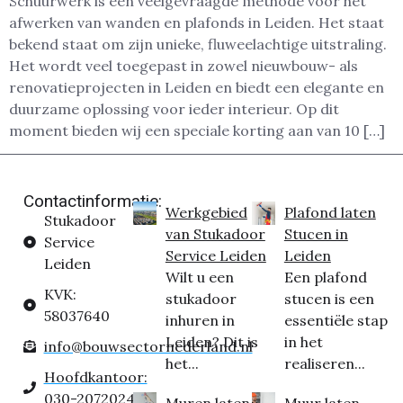
Schuurwerk is een veelgevraagde methode voor het
afwerken van wanden en plafonds in Leiden. Het staat
bekend staat om zijn unieke, fluweelachtige uitstraling.
Het wordt veel toegepast in zowel nieuwbouw- als
renovatieprojecten in Leiden en biedt een elegante en
duurzame oplossing voor ieder interieur. Op dit
moment bieden wij een speciale korting aan van 10 […]
Contactinformatie:
Werkgebied
Plafond laten
Stukadoor
van Stukadoor
Stucen in
Service
Service Leiden
Leiden
Leiden
Wilt u een
Een plafond
KVK:
stukadoor
stucen is een
58037640
inhuren in
essentiële stap
Leiden? Dit is
in het
info@bouwsectornederland.nl
het...
realiseren...
Hoofdkantoor:
030-2072024