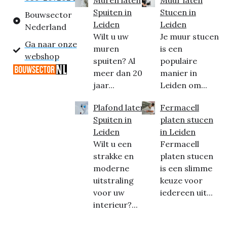
Muren laten
Muur laten
Spuiten in
Stucen in
Bouwsector
Leiden
Leiden
Nederland
Wilt u uw
Je muur stucen
Ga naar onze
muren
is een
webshop
spuiten? Al
populaire
meer dan 20
manier in
jaar...
Leiden om...
Plafond laten
Fermacell
Spuiten in
platen stucen
Leiden
in Leiden
Wilt u een
Fermacell
strakke en
platen stucen
moderne
is een slimme
uitstraling
keuze voor
voor uw
iedereen uit...
interieur?...