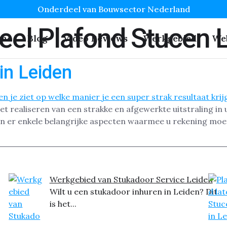
Onderdeel van Bouwsector Nederland
eel Plafond Stucen 
me
Blog
Video Reviews
Werkgebied
We
in Leiden
het realiseren van een strakke en afgewerkte uitstraling in
jn er enkele belangrijke aspecten waarmee u rekening moet
Werkgebied van Stukadoor Service Leiden
Wilt u een stukadoor inhuren in Leiden? Dit
is het...