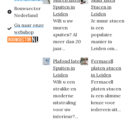
Muren laten
Muur laten
Spuiten in
Stucen in
Bouwsector
Leiden
Leiden
Nederland
Wilt u uw
Je muur stucen
Ga naar onze
muren
is een
webshop
spuiten? Al
populaire
meer dan 20
manier in
jaar...
Leiden om...
Plafond laten
Fermacell
Spuiten in
platen stucen
Leiden
in Leiden
Wilt u een
Fermacell
strakke en
platen stucen
moderne
is een slimme
uitstraling
keuze voor
voor uw
iedereen uit...
interieur?...