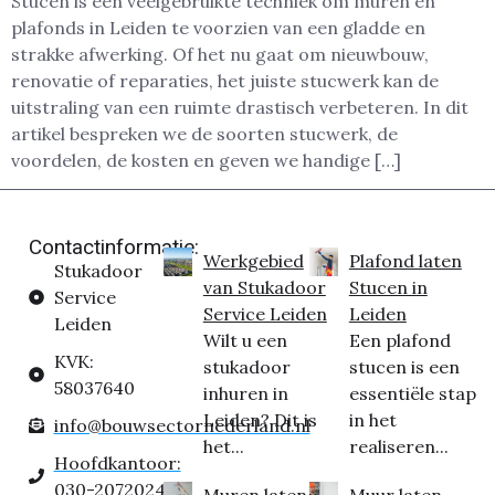
Stucen is een veelgebruikte techniek om muren en
plafonds in Leiden te voorzien van een gladde en
strakke afwerking. Of het nu gaat om nieuwbouw,
renovatie of reparaties, het juiste stucwerk kan de
uitstraling van een ruimte drastisch verbeteren. In dit
artikel bespreken we de soorten stucwerk, de
voordelen, de kosten en geven we handige […]
Contactinformatie:
Werkgebied
Plafond laten
Stukadoor
van Stukadoor
Stucen in
Service
Service Leiden
Leiden
Leiden
Wilt u een
Een plafond
KVK:
stukadoor
stucen is een
58037640
inhuren in
essentiële stap
Leiden? Dit is
in het
info@bouwsectornederland.nl
het...
realiseren...
Hoofdkantoor:
030-2072024