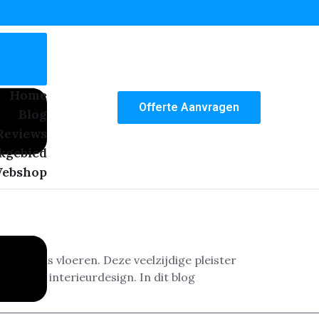
Home
Offerte Aanvragen
Blog
Reviews
kgebied
ebshop
nden als vloeren. Deze veelzijdige pleister
ied van interieurdesign. In dit blog