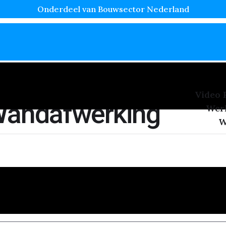
Onderdeel van Bouwsector Nederland
Video 
andafwerking
Wer
W
r geworden in Leiden als afwerkingsmateriaal voor zowel wa
aan iedere ruimte en biedt talloze mogelijkheden op het geb
, toepassingen, kosten en tips voor […]