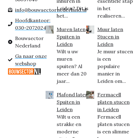
inhuren in
essentiële stap
Leiden? Dit is
in het
info@bouwsectornederland.nl
het...
realiseren...
Hoofdkantoor:
030-2072024
Muren laten
Muur laten
Spuiten in
Stucen in
Bouwsector
Leiden
Leiden
Nederland
Wilt u uw
Je muur stucen
Ga naar onze
muren
is een
webshop
spuiten? Al
populaire
meer dan 20
manier in
jaar...
Leiden om...
Plafond laten
Fermacell
Spuiten in
platen stucen
Leiden
in Leiden
Wilt u een
Fermacell
strakke en
platen stucen
moderne
is een slimme