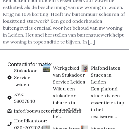
Een buitenmuur stucen is essentieel voor zowel de
esthetiek als de bescherming van uw woning in Leiden.
Krijg nu 10% korting! Heeft uw buitenmuur scheuren of
loszittend stucwerk? Een goed onderhouden
buitengevel is cruciaal voor het behoud van uw woning
in Leiden. Het snel herstellen van buitenstucwerk helpt
uw woning in topconditie te blijven. In […]
Contactinformatie:
Werkgebied
Plafond laten
Stukadoor
van Stukadoor
Stucen in
Service
Service Leiden
Leiden
Leiden
Wilt u een
Een plafond
KVK:
stukadoor
stucen is een
58037640
inhuren in
essentiële stap
Leiden? Dit is
in het
info@bouwsectornederland.nl
het...
realiseren...
Hoofdkantoor:
030-2072024