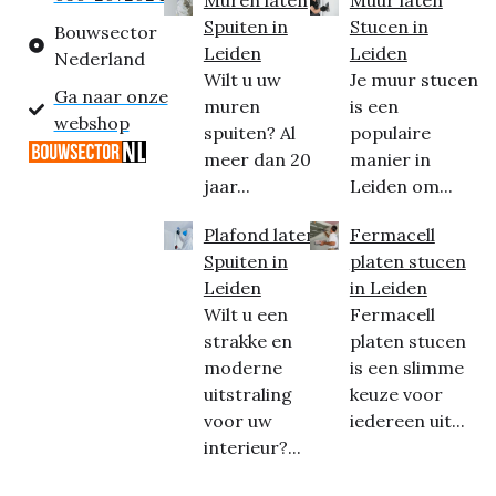
Muren laten
Muur laten
Spuiten in
Stucen in
Bouwsector
Leiden
Leiden
Nederland
Wilt u uw
Je muur stucen
Ga naar onze
muren
is een
webshop
spuiten? Al
populaire
meer dan 20
manier in
jaar...
Leiden om...
Plafond laten
Fermacell
Spuiten in
platen stucen
Leiden
in Leiden
Wilt u een
Fermacell
strakke en
platen stucen
moderne
is een slimme
uitstraling
keuze voor
voor uw
iedereen uit...
interieur?...