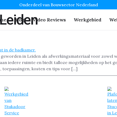
Onderdeel van Bouwsector Nederland
 Leiden
me
Blog
Video Reviews
Werkgebied
We
r geworden in Leiden als afwerkingsmateriaal voor zowel wa
aan iedere ruimte en biedt talloze mogelijkheden op het geb
, toepassingen, kosten en tips voor […]