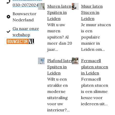
030-2072024
Muren laten
Muur laten
Spuiten in
Stucen in
Bouwsector
Leiden
Leiden
Nederland
Wilt u uw
Je muur stucen
Ga naar onze
muren
is een
webshop
spuiten? Al
populaire
meer dan 20
manier in
jaar...
Leiden om...
Plafond laten
Fermacell
Spuiten in
platen stucen
Leiden
in Leiden
Wilt u een
Fermacell
strakke en
platen stucen
moderne
is een slimme
uitstraling
keuze voor
voor uw
iedereen uit...
interieur?...