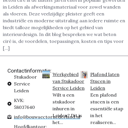
Beton ciré is de laatste jaren enorm populair geworden
in Leiden als afwerkingsmateriaal voor zowel wanden
als vloeren. Deze veelzijdige pleister geeft een
industriële en moderne uitstraling aan iedere ruimte en
biedt talloze mogelijkheden op het gebied van
interieurdesign. In dit blog bespreken we wat beton
ciré is, de voordelen, toepassingen, kosten en tips voor
[…]
Contactinformatie:
Werkgebied
Plafond laten
Stukadoor
van Stukadoor
Stucen in
Service
Service Leiden
Leiden
Leiden
Wilt u een
Een plafond
KVK:
stukadoor
stucen is een
58037640
inhuren in
essentiële stap
Leiden? Dit is
in het
info@bouwsectornederland.nl
het...
realiseren...
Hoofdkantoor: